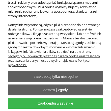
treści i reklamy oraz udostępniać funkcje związane z mediami
172,20 zł
społecznościowymi. Pliki cookie wykorzystujemy również do
zawiera 23% VAT, bez kosztów dostawy
mierzenia ruchu i analizowania sposobu korzystania z naszej
strony internetowej.
Cena netto:
140,00 zł
Domyślnie włączone są jedynie pliki niezbędne do poprawnego
działania strony. Poniżej możesz zaakceptować wszystkie
do koszyka
rodzaje plików, klikając "Zaakceptuj wszystkie", lub odmówić ich
używania (z wyjątkiem niezbędnych). Możesz też dostosować
pliki do swoich potrzeb, wybierając "Dostosuj zgody". Udzieloną
zgodę możesz w dowolnym momencie wycofać lub zmienić,
klikając w link "Ustawienia plików cookies" na dole strony.
O nas
Szczegóły o używanych przez nas plikach cookie oraz zasadach
przetwarzania danych osobowych znajdziesz w Polityce
Obsługa klienta
prywatności.
zaakceptuj tylko niezbędne
Pomoc
Moje konto
dostosuj zgody
zaakceptuj wszystkie
Zakład Pomocy Naukowych i Sprzętu laboratoryjnego "Pro-Cezas"