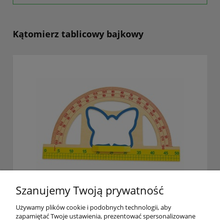
Kątomierz tablicowy bajkowy
Szanujemy Twoją prywatność
Kątomierz tablicowy bajkowy
Używamy plików cookie i podobnych technologii, aby
zapamiętać Twoje ustawienia, prezentować spersonalizowane