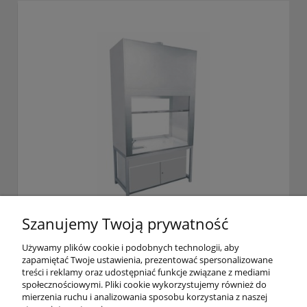
Szanujemy Twoją prywatność
Dygestorium na stelażu metalowym Pro-V typ
C
Używamy plików cookie i podobnych technologii, aby
zapamiętać Twoje ustawienia, prezentować spersonalizowane
treści i reklamy oraz udostępniać funkcje związane z mediami
17 220,00 zł
społecznościowymi. Pliki cookie wykorzystujemy również do
zawiera 23% VAT, bez kosztów dostawy
mierzenia ruchu i analizowania sposobu korzystania z naszej