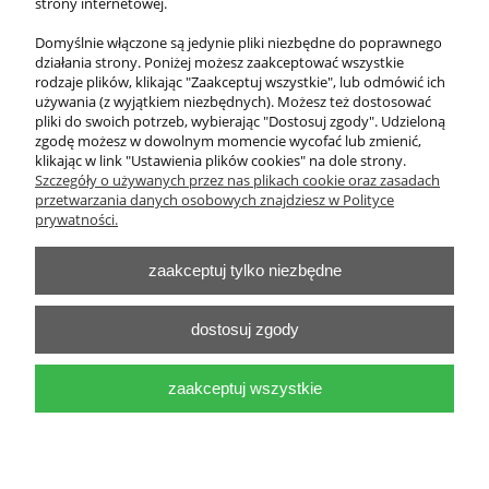
strony internetowej.
Cena netto:
14 000,00 zł
Domyślnie włączone są jedynie pliki niezbędne do poprawnego
działania strony. Poniżej możesz zaakceptować wszystkie
do koszyka
rodzaje plików, klikając "Zaakceptuj wszystkie", lub odmówić ich
używania (z wyjątkiem niezbędnych). Możesz też dostosować
pliki do swoich potrzeb, wybierając "Dostosuj zgody". Udzieloną
zgodę możesz w dowolnym momencie wycofać lub zmienić,
klikając w link "Ustawienia plików cookies" na dole strony.
O nas
Szczegóły o używanych przez nas plikach cookie oraz zasadach
przetwarzania danych osobowych znajdziesz w Polityce
Obsługa klienta
prywatności.
zaakceptuj tylko niezbędne
Pomoc
Moje konto
dostosuj zgody
zaakceptuj wszystkie
Zakład Pomocy Naukowych i Sprzętu laboratoryjnego "Pro-Cezas"
Tadeusz Jackowski
pokaż pełną wersję strony