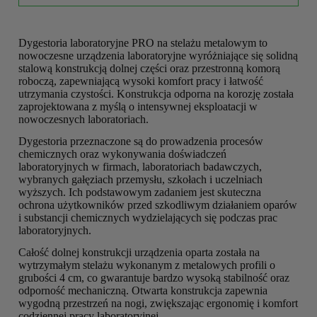
Dygestoria laboratoryjne PRO na stelażu metalowym to
nowoczesne urządzenia laboratoryjne wyróżniające się solidną
stalową konstrukcją dolnej części oraz przestronną komorą
roboczą, zapewniającą wysoki komfort pracy i łatwość
utrzymania czystości. Konstrukcja odporna na korozję została
zaprojektowana z myślą o intensywnej eksploatacji w
nowoczesnych laboratoriach.
Dygestoria przeznaczone są do prowadzenia procesów
chemicznych oraz wykonywania doświadczeń
laboratoryjnych w firmach, laboratoriach badawczych,
wybranych gałęziach przemysłu, szkołach i uczelniach
wyższych. Ich podstawowym zadaniem jest skuteczna
ochrona użytkowników przed szkodliwym działaniem oparów
i substancji chemicznych wydzielających się podczas prac
laboratoryjnych.
Całość dolnej konstrukcji urządzenia oparta została na
wytrzymałym stelażu wykonanym z metalowych profili o
grubości 4 cm, co gwarantuje bardzo wysoką stabilność oraz
odporność mechaniczną. Otwarta konstrukcja zapewnia
wygodną przestrzeń na nogi, zwiększając ergonomię i komfort
codziennej pracy laboratoryjnej.