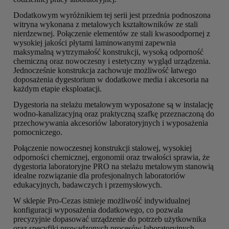
Dodatkowym wyróżnikiem tej serii jest przednia podnoszona
witryna wykonana z metalowych kształtowników ze stali
nierdzewnej. Połączenie elementów ze stali kwasoodpornej z
wysokiej jakości płytami laminowanymi zapewnia
maksymalną wytrzymałość konstrukcji, wysoką odporność
chemiczną oraz nowoczesny i estetyczny wygląd urządzenia.
Jednocześnie konstrukcja zachowuje możliwość łatwego
doposażenia dygestorium w dodatkowe media i akcesoria na
każdym etapie eksploatacji.
Dygestoria na stelażu metalowym wyposażone są w instalację
wodno-kanalizacyjną oraz praktyczną szafkę przeznaczoną do
przechowywania akcesoriów laboratoryjnych i wyposażenia
pomocniczego.
Połączenie nowoczesnej konstrukcji stalowej, wysokiej
odporności chemicznej, ergonomii oraz trwałości sprawia, że
dygestoria laboratoryjne PRO na stelażu metalowym stanowią
idealne rozwiązanie dla profesjonalnych laboratoriów
edukacyjnych, badawczych i przemysłowych.
W sklepie Pro-Cezas istnieje możliwość indywidualnej
konfiguracji wyposażenia dodatkowego, co pozwala
precyzyjnie dopasować urządzenie do potrzeb użytkownika
oraz specyfiki prowadzonych procesów laboratoryjnych.