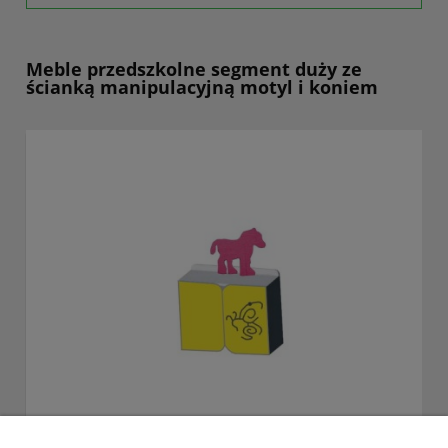
Meble przedszkolne segment duży ze
ścianką manipulacyjną motyl i koniem