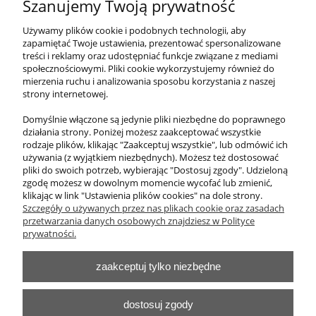
Szanujemy Twoją prywatność
Meble przedszkolne segment duży ze ścianką
manipulacyjną motyl i koniem
Używamy plików cookie i podobnych technologii, aby
zapamiętać Twoje ustawienia, prezentować spersonalizowane
treści i reklamy oraz udostępniać funkcje związane z mediami
2 091,00 zł
społecznościowymi. Pliki cookie wykorzystujemy również do
zawiera 23% VAT, bez kosztów dostawy
mierzenia ruchu i analizowania sposobu korzystania z naszej
strony internetowej.
Cena netto:
1 700,00 zł
Domyślnie włączone są jedynie pliki niezbędne do poprawnego
działania strony. Poniżej możesz zaakceptować wszystkie
do koszyka
rodzaje plików, klikając "Zaakceptuj wszystkie", lub odmówić ich
używania (z wyjątkiem niezbędnych). Możesz też dostosować
pliki do swoich potrzeb, wybierając "Dostosuj zgody". Udzieloną
zgodę możesz w dowolnym momencie wycofać lub zmienić,
klikając w link "Ustawienia plików cookies" na dole strony.
O nas
Szczegóły o używanych przez nas plikach cookie oraz zasadach
przetwarzania danych osobowych znajdziesz w Polityce
Obsługa klienta
prywatności.
zaakceptuj tylko niezbędne
Pomoc
Moje konto
dostosuj zgody