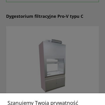
Dygestorium filtracyjne Pro-V typu C
Szanujemy Twoją prywatność