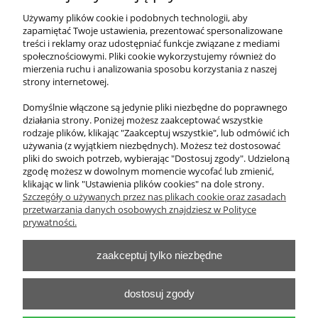
Dygestorium filtracyjne Pro-V typu C
Używamy plików cookie i podobnych technologii, aby
zapamiętać Twoje ustawienia, prezentować spersonalizowane
treści i reklamy oraz udostępniać funkcje związane z mediami
14 514,00 zł
społecznościowymi. Pliki cookie wykorzystujemy również do
zawiera 23% VAT, bez kosztów dostawy
mierzenia ruchu i analizowania sposobu korzystania z naszej
strony internetowej.
Cena netto:
11 800,00 zł
Domyślnie włączone są jedynie pliki niezbędne do poprawnego
działania strony. Poniżej możesz zaakceptować wszystkie
do koszyka
rodzaje plików, klikając "Zaakceptuj wszystkie", lub odmówić ich
używania (z wyjątkiem niezbędnych). Możesz też dostosować
pliki do swoich potrzeb, wybierając "Dostosuj zgody". Udzieloną
zgodę możesz w dowolnym momencie wycofać lub zmienić,
klikając w link "Ustawienia plików cookies" na dole strony.
O nas
Szczegóły o używanych przez nas plikach cookie oraz zasadach
przetwarzania danych osobowych znajdziesz w Polityce
Obsługa klienta
prywatności.
zaakceptuj tylko niezbędne
Pomoc
Moje konto
dostosuj zgody