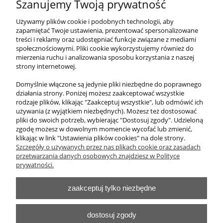
Szanujemy Twoją prywatność
Potykacz reklamowy stacjonarny do pisania
pisakiem lód
Używamy plików cookie i podobnych technologii, aby
zapamiętać Twoje ustawienia, prezentować spersonalizowane
treści i reklamy oraz udostępniać funkcje związane z mediami
1 230,00 zł
społecznościowymi. Pliki cookie wykorzystujemy również do
zawiera 23% VAT, bez kosztów dostawy
mierzenia ruchu i analizowania sposobu korzystania z naszej
strony internetowej.
Cena netto:
1 000,00 zł
Domyślnie włączone są jedynie pliki niezbędne do poprawnego
działania strony. Poniżej możesz zaakceptować wszystkie
do koszyka
rodzaje plików, klikając "Zaakceptuj wszystkie", lub odmówić ich
używania (z wyjątkiem niezbędnych). Możesz też dostosować
pliki do swoich potrzeb, wybierając "Dostosuj zgody". Udzieloną
zgodę możesz w dowolnym momencie wycofać lub zmienić,
klikając w link "Ustawienia plików cookies" na dole strony.
O nas
Szczegóły o używanych przez nas plikach cookie oraz zasadach
przetwarzania danych osobowych znajdziesz w Polityce
Obsługa klienta
prywatności.
zaakceptuj tylko niezbędne
Pomoc
Moje konto
dostosuj zgody