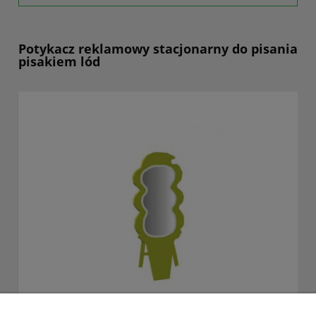
Potykacz reklamowy stacjonarny do pisania
pisakiem lód