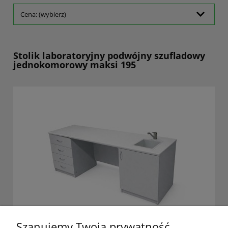
Cena: (wybierz)
Stolik laboratoryjny podwójny szufladowy
jednokomorowy maksi 195
Szanujemy Twoją prywatność