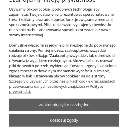
Stolik laboratoryjny podwójny szufladowy
jednokomorowy maksi 195
Używamy plików cookie i podobnych technologii, aby
zapamiętać Twoje ustawienia, prezentować spersonalizowane
treści i reklamy oraz udostępniać funkcje związane z mediami
5 535,00 zł
społecznościowymi. Pliki cookie wykorzystujemy również do
zawiera 23% VAT, bez kosztów dostawy
mierzenia ruchu i analizowania sposobu korzystania z naszej
strony internetowej.
Cena netto:
4 500,00 zł
Domyślnie włączone są jedynie pliki niezbędne do poprawnego
działania strony. Poniżej możesz zaakceptować wszystkie
do koszyka
rodzaje plików, klikając "Zaakceptuj wszystkie", lub odmówić ich
używania (z wyjątkiem niezbędnych). Możesz też dostosować
pliki do swoich potrzeb, wybierając "Dostosuj zgody". Udzieloną
zgodę możesz w dowolnym momencie wycofać lub zmienić,
klikając w link "Ustawienia plików cookies" na dole strony.
O nas
Szczegóły o używanych przez nas plikach cookie oraz zasadach
przetwarzania danych osobowych znajdziesz w Polityce
Obsługa klienta
prywatności.
zaakceptuj tylko niezbędne
Pomoc
Moje konto
dostosuj zgody