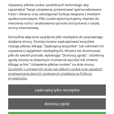
Używamy plików cookie i podobnych technologii, aby
zapamiętać Twoje ustawienia, prezentować spersonalizowane
treści i reklamy oraz udostępniać funkcje związane z mediami
1 230,00 zł
społecznościowymi. Pliki cookie wykorzystujemy również do
zawiera 23% VAT, bez kosztów dostawy
mierzenia ruchu i analizowania sposobu korzystania z naszej
strony internetowej.
Cena netto:
1 000,00 zł
Domyślnie włączone są jedynie pliki niezbędne do poprawnego
działania strony. Poniżej możesz zaakceptować wszystkie
do koszyka
rodzaje plików, klikając "Zaakceptuj wszystkie", lub odmówić ich
używania (z wyjątkiem niezbędnych). Możesz też dostosować
pliki do swoich potrzeb, wybierając "Dostosuj zgody". Udzieloną
zgodę możesz w dowolnym momencie wycofać lub zmienić,
klikając w link "Ustawienia plików cookies" na dole strony.
O nas
Szczegóły o używanych przez nas plikach cookie oraz zasadach
przetwarzania danych osobowych znajdziesz w Polityce
Obsługa klienta
prywatności.
zaakceptuj tylko niezbędne
Pomoc
Moje konto
dostosuj zgody