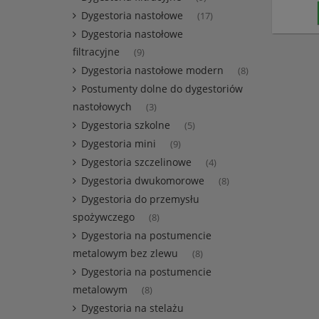
Dygestoria nastołowe
(17)
Dygestoria nastołowe
filtracyjne
(9)
Dygestoria nastołowe modern
(8)
Postumenty dolne do dygestoriów
nastołowych
(3)
Dygestoria szkolne
(5)
Dygestoria mini
(9)
Dygestoria szczelinowe
(4)
Dygestoria dwukomorowe
(8)
Dygestoria do przemysłu
spożywczego
(8)
Dygestoria na postumencie
metalowym bez zlewu
(8)
Dygestoria na postumencie
metalowym
(8)
Dygestoria na stelażu