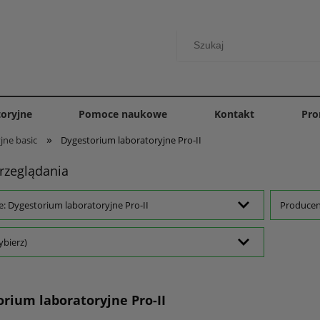
toryjne
Pomoce naukowe
Kontakt
Pro
»
jne basic
Dygestorium laboratoryjne Pro-II
rzeglądania
e: Dygestorium laboratoryjne Pro-II
Producent
ybierz)
rium laboratoryjne Pro-II