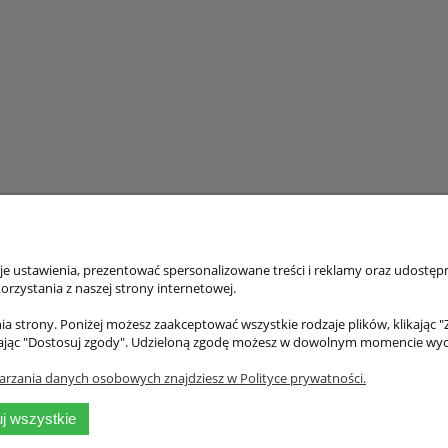
 ustawienia, prezentować spersonalizowane treści i reklamy oraz udostępn
klienta
Pomoc
rzystania z naszej strony internetowej.
tności
Regulamin
a strony. Poniżej możesz zaakceptować wszystkie rodzaje plików, klikając "
ając "Dostosuj zgody". Udzieloną zgodę możesz w dowolnym momencie wycofać
Rabaty
Polityka prywatności
taw
arzania danych osobowych znajdziesz w Polityce prywatności.
klamacje
 handlowa
j wszystkie