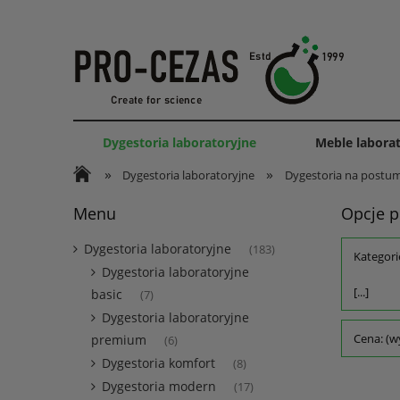
Dygestoria laboratoryjne
Meble labora
»
»
Dygestoria laboratoryjne
Dygestoria na postu
Menu
Opcje p
Dygestoria laboratoryjne
(183)
Kategori
Dygestoria laboratoryjne
[...]
basic
(7)
Dygestoria laboratoryjne
Cena: (w
premium
(6)
Dygestoria komfort
(8)
Dygestoria modern
(17)