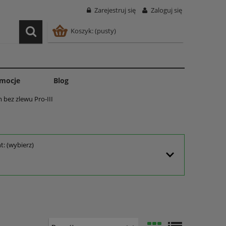
Zarejestruj się
Zaloguj się
Koszyk:
(pusty)
mocje
Blog
bez zlewu Pro-III
: (wybierz)