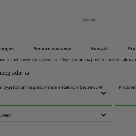
toryjne
Pomoce naukowe
Kontakt
Pro
»
mencie metalowym bez zlewu
Dygestorium na postumencie metalowym 
rzeglądania
e: Dygestorium na postumencie metalowym bez zlewu Pr
Producent
ybierz)