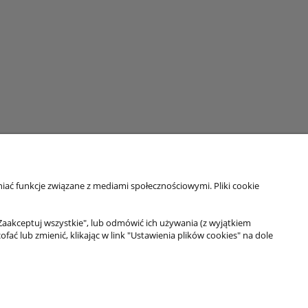
iać funkcje związane z mediami społecznościowymi. Pliki cookie
Moje konto
Twoje zamówienia
Zaakceptuj wszystkie", lub odmówić ich używania (z wyjątkiem
 lub zmienić, klikając w link "Ustawienia plików cookies" na dole
Ustawienia konta