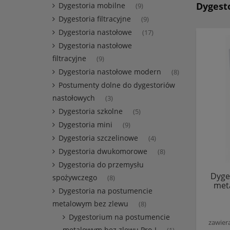
Dygest
Dygestoria mobilne
(9)
Dygestoria filtracyjne
(9)
Dygestoria nastołowe
(17)
Dygestoria nastołowe
filtracyjne
(9)
Dygestoria nastołowe modern
(8)
Postumenty dolne do dygestoriów
nastołowych
(3)
Dygestoria szkolne
(5)
Dygestoria mini
(9)
Dygestoria szczelinowe
(4)
Dygestoria dwukomorowe
(8)
Dygestoria do przemysłu
Dyge
spożywczego
(8)
meta
Dygestoria na postumencie
metalowym bez zlewu
(8)
Dygestorium na postumencie
zawier
metalowym bez zlewu Pro-I