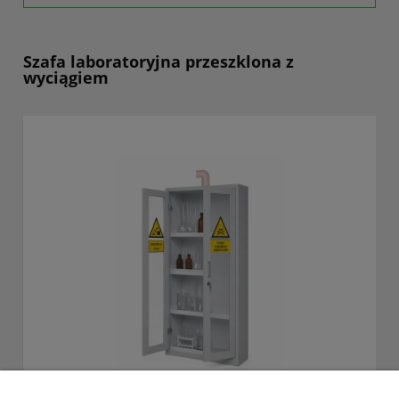
Szafa laboratoryjna przeszklona z
wyciągiem