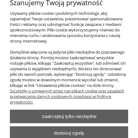
Szanujemy Twoją prywatność
Szafa laboratoryjna laminowana przeszklona
z wyciągiem
Używamy plików cookie i podobnych technologii, aby
zapamiętać Twoje ustawienia, prezentować spersonalizowane
treści i reklamy oraz udostępniać funkcje związane z mediami
6 765,00 zł
społecznościowymi. Pliki cookie wykorzystujemy również do
zawiera 23% VAT, bez kosztów dostawy
mierzenia ruchu i analizowania sposobu korzystania z naszej
strony internetowej.
Cena netto:
5 500,00 zł
Domyślnie włączone są jedynie pliki niezbędne do poprawnego
działania strony. Poniżej możesz zaakceptować wszystkie
do koszyka
rodzaje plików, klikając "Zaakceptuj wszystkie", lub odmówić ich
używania (z wyjątkiem niezbędnych). Możesz też dostosować
pliki do swoich potrzeb, wybierając "Dostosuj zgody". Udzieloną
zgodę możesz w dowolnym momencie wycofać lub zmienić,
klikając w link "Ustawienia plików cookies" na dole strony.
O nas
Szczegóły o używanych przez nas plikach cookie oraz zasadach
przetwarzania danych osobowych znajdziesz w Polityce
Obsługa klienta
prywatności.
zaakceptuj tylko niezbędne
Pomoc
Moje konto
dostosuj zgody