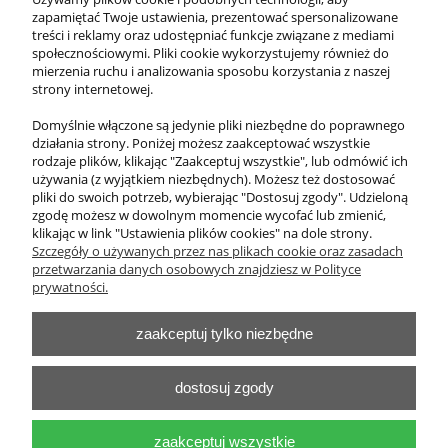
zapamiętać Twoje ustawienia, prezentować spersonalizowane
treści i reklamy oraz udostępniać funkcje związane z mediami
922,50 zł
społecznościowymi. Pliki cookie wykorzystujemy również do
zawiera 23% VAT, bez kosztów dostawy
mierzenia ruchu i analizowania sposobu korzystania z naszej
strony internetowej.
Cena netto:
750,00 zł
Domyślnie włączone są jedynie pliki niezbędne do poprawnego
działania strony. Poniżej możesz zaakceptować wszystkie
do koszyka
rodzaje plików, klikając "Zaakceptuj wszystkie", lub odmówić ich
używania (z wyjątkiem niezbędnych). Możesz też dostosować
pliki do swoich potrzeb, wybierając "Dostosuj zgody". Udzieloną
zgodę możesz w dowolnym momencie wycofać lub zmienić,
klikając w link "Ustawienia plików cookies" na dole strony.
O nas
Szczegóły o używanych przez nas plikach cookie oraz zasadach
przetwarzania danych osobowych znajdziesz w Polityce
Obsługa klienta
prywatności.
zaakceptuj tylko niezbędne
Pomoc
Moje konto
dostosuj zgody
zaakceptuj wszystkie