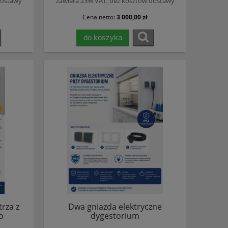
dostawy
zawiera 23% VAT, bez kosztów dostawy
Cena netto:
3 000,00 zł
do koszyka
rza z
Dwa gniazda elektryczne
o
dygestorium