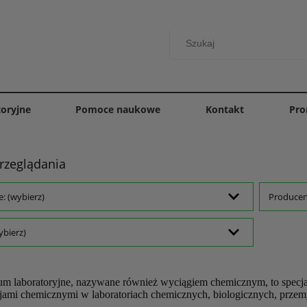
toryjne
Pomoce naukowe
Kontakt
Pro
rzeglądania
e: (wybierz)
Producent
ybierz)
um laboratoryjne, nazywane również wyciągiem chemicznym, to specjal
cjami chemicznymi w laboratoriach chemicznych, biologicznych, prze