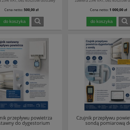
a 23% VAT, bez kosztów dostawy
zawiera 23% VAT, bez kosztów 
Cena netto:
500,00 zł
Cena netto:
1 000,00 zł
do koszyka
do koszyka
nik przepływu powietrza
Czujnik przepływu powiet
stawny do dygestorium
sondą pomiarową d
dygestorium