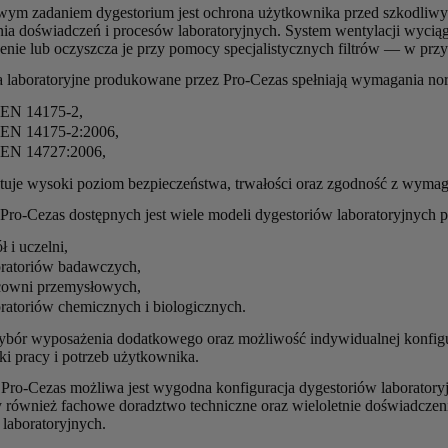
ym zadaniem dygestorium jest ochrona użytkownika przed szkodliwy
ia doświadczeń i procesów laboratoryjnych. System wentylacji wycią
enie lub oczyszcza je przy pomocy specjalistycznych filtrów — w przy
a laboratoryjne produkowane przez Pro-Cezas spełniają wymagania no
EN 14175-2,
EN 14175-2:2006,
EN 14727:2006,
tuje wysoki poziom bezpieczeństwa, trwałości oraz zgodność z wyma
 Pro-Cezas dostępnych jest wiele modeli dygestoriów laboratoryjnych 
ł i uczelni,
oratoriów badawczych,
cowni przemysłowych,
oratoriów chemicznych i biologicznych.
ybór wyposażenia dodatkowego oraz możliwość indywidualnej konfigu
ki pracy i potrzeb użytkownika.
 Pro-Cezas możliwa jest wygodna konfiguracja dygestoriów laborato
 również fachowe doradztwo techniczne oraz wieloletnie doświadczen
 laboratoryjnych.