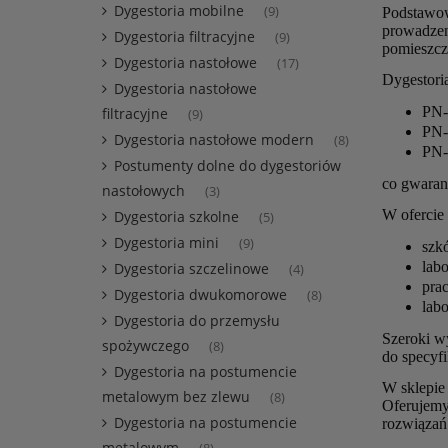
Dygestoria mobilne
(9)
Podstawow
prowadzen
Dygestoria filtracyjne
(9)
pomieszcz
Dygestoria nastołowe
(17)
Dygestori
Dygestoria nastołowe
PN-
filtracyjne
(9)
PN-
Dygestoria nastołowe modern
(8)
PN-
Postumenty dolne do dygestoriów
co gwaran
nastołowych
(3)
W ofercie
Dygestoria szkolne
(5)
Dygestoria mini
(9)
szkó
lab
Dygestoria szczelinowe
(4)
pra
Dygestoria dwukomorowe
(8)
lab
Dygestoria do przemysłu
Szeroki w
spożywczego
(8)
do specyfi
Dygestoria na postumencie
W sklepie
metalowym bez zlewu
(8)
Oferujemy
Dygestoria na postumencie
rozwiązań
metalowym