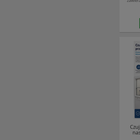
zawier
Czuj
na