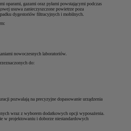
mi oparami, gazami oraz pyłami powstającymi podczas
gowej usuwa zanieczyszczone powietrze poza
padku dygestoriów filtracyjnych i mobilnych.
rm:
ganiami nowoczesnych laboratoriów.
przeznaczonych do:
racji pozwalają na precyzyjne dopasowanie urządzenia
ryjnych wraz z wyborem dodatkowych opcji wyposażenia.
ie w projektowaniu i doborze niestandardowych