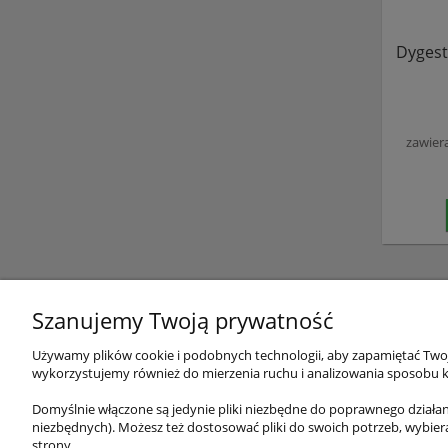
Dygest
zawier
Szanujemy Twoją prywatność
Używamy plików cookie i podobnych technologii, aby zapamiętać Twoje
O nas
Obsługa 
wykorzystujemy również do mierzenia ruchu i analizowania sposobu ko
O firmie
Metody pła
Domyślnie włączone są jedynie pliki niezbędne do poprawnego działani
niezbędnych). Możesz też dostosować pliki do swoich potrzeb, wybier
Kontakt
Promocje i 
strony.