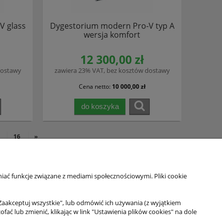
V glass
Dygestorium modern Pro-V typ A
wersja komfort
12 300,00 zł
dostawy
zawiera 23% VAT, bez kosztów dostawy
Cena netto:
10 000,00 zł
do koszyka
16
»
iać funkcje związane z mediami społecznościowymi. Pliki cookie
Moje konto
Twoje zamówienia
Zaakceptuj wszystkie", lub odmówić ich używania (z wyjątkiem
 lub zmienić, klikając w link "Ustawienia plików cookies" na dole
Ustawienia konta