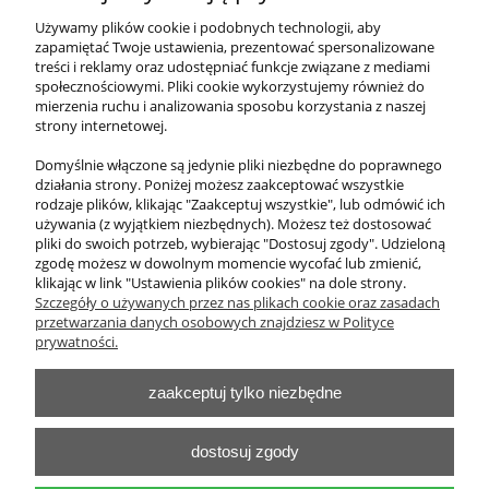
Liczydło szkolne
Używamy plików cookie i podobnych technologii, aby
zapamiętać Twoje ustawienia, prezentować spersonalizowane
treści i reklamy oraz udostępniać funkcje związane z mediami
799,50 zł
społecznościowymi. Pliki cookie wykorzystujemy również do
zawiera 23% VAT, bez kosztów dostawy
mierzenia ruchu i analizowania sposobu korzystania z naszej
strony internetowej.
Cena netto:
650,00 zł
Domyślnie włączone są jedynie pliki niezbędne do poprawnego
działania strony. Poniżej możesz zaakceptować wszystkie
do koszyka
rodzaje plików, klikając "Zaakceptuj wszystkie", lub odmówić ich
używania (z wyjątkiem niezbędnych). Możesz też dostosować
pliki do swoich potrzeb, wybierając "Dostosuj zgody". Udzieloną
zgodę możesz w dowolnym momencie wycofać lub zmienić,
klikając w link "Ustawienia plików cookies" na dole strony.
O nas
Szczegóły o używanych przez nas plikach cookie oraz zasadach
przetwarzania danych osobowych znajdziesz w Polityce
Obsługa klienta
prywatności.
zaakceptuj tylko niezbędne
Pomoc
Moje konto
dostosuj zgody