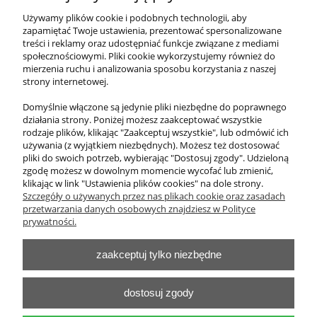
Tablica reklamowa ścienna butelka
Używamy plików cookie i podobnych technologii, aby
zapamiętać Twoje ustawienia, prezentować spersonalizowane
treści i reklamy oraz udostępniać funkcje związane z mediami
1 353,00 zł
społecznościowymi. Pliki cookie wykorzystujemy również do
zawiera 23% VAT, bez kosztów dostawy
mierzenia ruchu i analizowania sposobu korzystania z naszej
strony internetowej.
Cena netto:
1 100,00 zł
Domyślnie włączone są jedynie pliki niezbędne do poprawnego
działania strony. Poniżej możesz zaakceptować wszystkie
do koszyka
rodzaje plików, klikając "Zaakceptuj wszystkie", lub odmówić ich
używania (z wyjątkiem niezbędnych). Możesz też dostosować
pliki do swoich potrzeb, wybierając "Dostosuj zgody". Udzieloną
zgodę możesz w dowolnym momencie wycofać lub zmienić,
klikając w link "Ustawienia plików cookies" na dole strony.
O nas
Szczegóły o używanych przez nas plikach cookie oraz zasadach
przetwarzania danych osobowych znajdziesz w Polityce
Obsługa klienta
prywatności.
zaakceptuj tylko niezbędne
Pomoc
Moje konto
dostosuj zgody