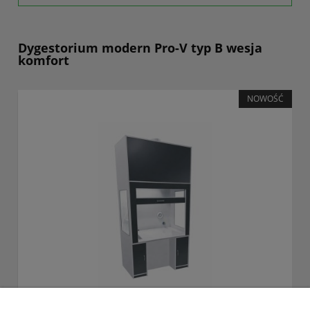
Dygestorium modern Pro-V typ B wesja
komfort
NOWOŚĆ