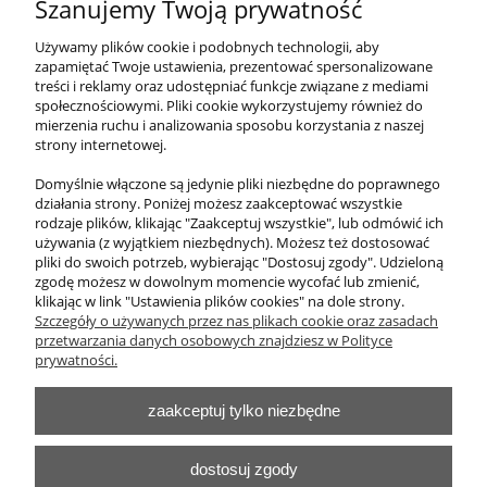
Szanujemy Twoją prywatność
Dygestorium modern Pro-V typ B wersja
komfort
Używamy plików cookie i podobnych technologii, aby
zapamiętać Twoje ustawienia, prezentować spersonalizowane
treści i reklamy oraz udostępniać funkcje związane z mediami
12 300,00 zł
społecznościowymi. Pliki cookie wykorzystujemy również do
zawiera 23% VAT, bez kosztów dostawy
mierzenia ruchu i analizowania sposobu korzystania z naszej
strony internetowej.
Cena netto:
10 000,00 zł
Domyślnie włączone są jedynie pliki niezbędne do poprawnego
działania strony. Poniżej możesz zaakceptować wszystkie
do koszyka
rodzaje plików, klikając "Zaakceptuj wszystkie", lub odmówić ich
używania (z wyjątkiem niezbędnych). Możesz też dostosować
pliki do swoich potrzeb, wybierając "Dostosuj zgody". Udzieloną
zgodę możesz w dowolnym momencie wycofać lub zmienić,
klikając w link "Ustawienia plików cookies" na dole strony.
O nas
Szczegóły o używanych przez nas plikach cookie oraz zasadach
przetwarzania danych osobowych znajdziesz w Polityce
Obsługa klienta
prywatności.
zaakceptuj tylko niezbędne
Pomoc
Moje konto
dostosuj zgody