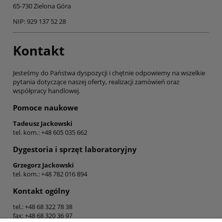
65-730 Zielona Góra
NIP: 929 137 52 28
Kontakt
Jesteśmy do Państwa dyspozycji i chętnie odpowiemy na wszelkie
pytania dotyczące naszej oferty, realizacji zamówień oraz
współpracy handlowej.
Pomoce naukowe
Tadeusz Jackowski
tel. kom.: +48 605 035 662
Dygestoria i sprzęt laboratoryjny
Grzegorz Jackowski
tel. kom.: +48 782 016 894
Kontakt ogólny
tel.: +48 68 322 78 38
fax: +48 68 320 36 97