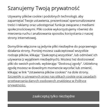
Adresy e-mail
Szanujemy Twoją prywatność
procezas@procezas.eu
Używamy plików cookie i podobnych technologii, aby
procezas@procezas.com.pl
zapamiętać Twoje ustawienia, prezentować spersonalizowane
treści i reklamy oraz udostępniać funkcje związane z mediami
Godziny pracy:
społecznościowymi. Pliki cookie wykorzystujemy również do
mierzenia ruchu i analizowania sposobu korzystania z naszej
Poniedziałek – Piątek: 9:00 – 19:00
strony internetowej.
Zapraszamy do kontaktu telefonicznego oraz mailowego. Nasi
Domyślnie włączone są jedynie pliki niezbędne do poprawnego
specjaliści służą pomocą w doborze odpowiednich dygestoriów,
działania strony. Poniżej możesz zaakceptować wszystkie
mebli laboratoryjnych, pomocy naukowych oraz wyposażenia
rodzaje plików, klikając "Zaakceptuj wszystkie", lub odmówić ich
laboratoriów.
używania (z wyjątkiem niezbędnych). Możesz też dostosować
pliki do swoich potrzeb, wybierając "Dostosuj zgody". Udzieloną
zgodę możesz w dowolnym momencie wycofać lub zmienić,
klikając w link "Ustawienia plików cookies" na dole strony.
O nas
Szczegóły o używanych przez nas plikach cookie oraz zasadach
przetwarzania danych osobowych znajdziesz w Polityce
Obsługa klienta
prywatności.
zaakceptuj tylko niezbędne
Pomoc