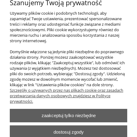
Szanujemy Twoją prywatność
Kącik przedszkolaka panel ścianka
manipulacyjna
Używamy plików cookie i podobnych technologii, aby
zapamiętać Twoje ustawienia, prezentować spersonalizowane
treści i reklamy oraz udostępniać funkcje związane z mediami
1 107,00 zł
społecznościowymi. Pliki cookie wykorzystujemy również do
zawiera 23% VAT, bez kosztów dostawy
mierzenia ruchu i analizowania sposobu korzystania z naszej
strony internetowej.
Cena netto:
900,00 zł
Domyślnie włączone są jedynie pliki niezbędne do poprawnego
działania strony. Poniżej możesz zaakceptować wszystkie
do koszyka
rodzaje plików, klikając "Zaakceptuj wszystkie", lub odmówić ich
używania (z wyjątkiem niezbędnych). Możesz też dostosować
pliki do swoich potrzeb, wybierając "Dostosuj zgody". Udzieloną
zgodę możesz w dowolnym momencie wycofać lub zmienić,
klikając w link "Ustawienia plików cookies" na dole strony.
O nas
Szczegóły o używanych przez nas plikach cookie oraz zasadach
przetwarzania danych osobowych znajdziesz w Polityce
Obsługa klienta
prywatności.
zaakceptuj tylko niezbędne
Pomoc
Moje konto
dostosuj zgody