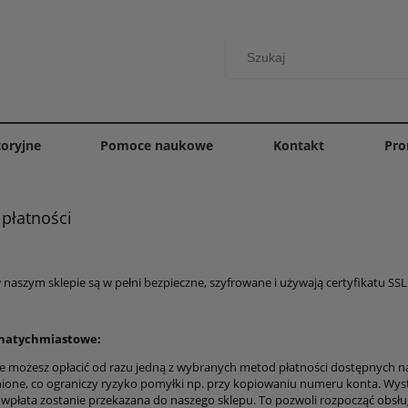
toryjne
Pomoce naukowe
Kontakt
Pro
płatności
 naszym sklepie są w pełni bezpieczne, szyfrowane i używają certyfikatu SSL
 natychmiastowe:
 możesz opłacić od razu jedną z wybranych metod płatności dostępnych n
nione, co ograniczy ryzyko pomyłki np. przy kopiowaniu numeru konta. Wys
a wpłata zostanie przekazana do naszego sklepu. To pozwoli rozpocząć obsł