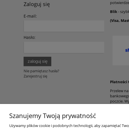
potwierdze
Zaloguj się
Blik
-
szybk
E-mail:
(Visa, Ma
Hasło:
zaloguj się
Nie pamiętasz hasła?
Zarejestruj się
Płatności 
Przelew n
bankowego,
poczcie. W
Szanujemy Twoją prywatność
Używamy plików cookie i podobnych technologii, aby zapamiętać Twoje
O nas
Obsługa 