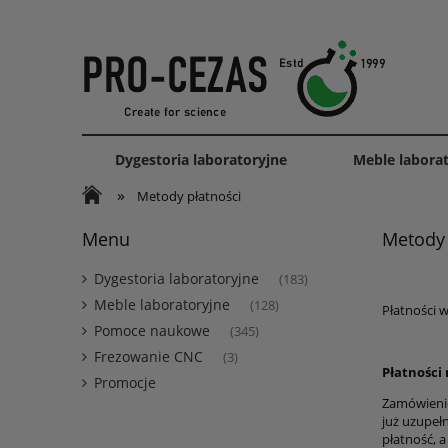
Dygestoria laboratoryjne
Meble labora
»
Metody płatności
Menu
Metody 
Dygestoria laboratoryjne
(183)
Meble laboratoryjne
(128)
Płatności w
Pomoce naukowe
(345)
Frezowanie CNC
(3)
Płatności
Promocje
Zamówienie
już uzupeł
płatność, 