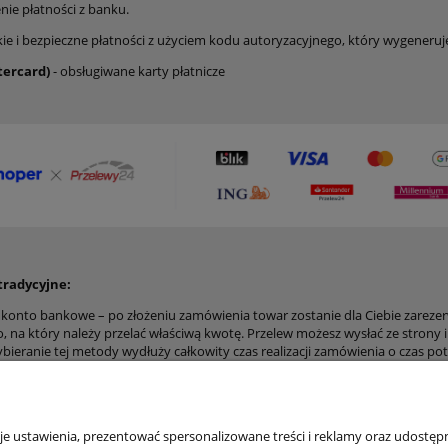
nie płatności z banku.
ie i bezpieczne płatności z użyciem kodu autoryzacyjnego, który wygeneruje
stercard)
- obsługiwane karty płatnicze
tradycyjne:
a konto bankowe
– po złożeniu zamówienia towar zostanie dla Ciebie zarez
 na który należy przelać właściwą kwotę. Przelew możesz wysłać ze strony
ybieranie tej metody wydłuży całkowity czas realizacji zamówienia o czas p
 ustawienia, prezentować spersonalizowane treści i reklamy oraz udostępn
klienta
Pomoc