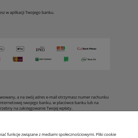
sz w aplikacji Twojego banku.
erwowany, a na swój adres e-mail otrzymasz numer rachunku
 internetowej swojego banku, w placówce banku lub na
otrzebny na zaksięgowanie Twojej wpłaty.
iać funkcje związane z mediami społecznościowymi. Pliki cookie
Moje konto