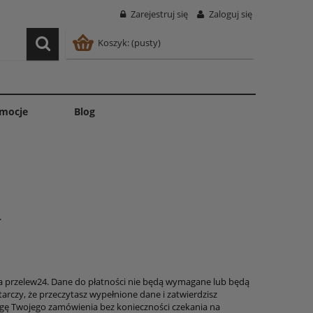
Zarejestruj się
Zaloguj się
Koszyk:
(pusty)
mocje
Blog
.
a przelew24. Dane do płatności nie będą wymagane lub będą
tarczy, że
przeczytasz wypełnione dane i
zatwierdzisz
ugę Twojego zamówienia bez konieczności czekania na