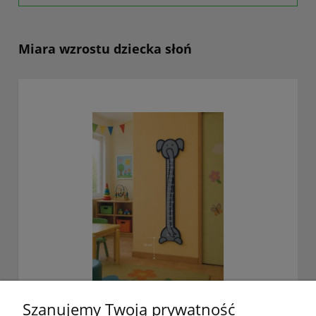
Miara wzrostu dziecka słoń
Szanujemy Twoją prywatność