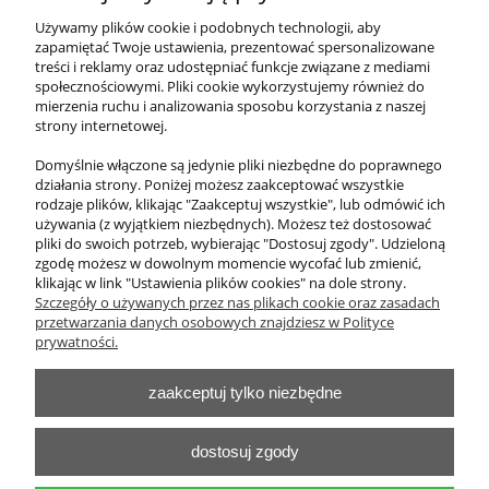
Miara wzrostu dziecka słoń
Używamy plików cookie i podobnych technologii, aby
zapamiętać Twoje ustawienia, prezentować spersonalizowane
treści i reklamy oraz udostępniać funkcje związane z mediami
615,00 zł
społecznościowymi. Pliki cookie wykorzystujemy również do
zawiera 23% VAT, bez kosztów dostawy
mierzenia ruchu i analizowania sposobu korzystania z naszej
strony internetowej.
Cena netto:
500,00 zł
Domyślnie włączone są jedynie pliki niezbędne do poprawnego
działania strony. Poniżej możesz zaakceptować wszystkie
do koszyka
rodzaje plików, klikając "Zaakceptuj wszystkie", lub odmówić ich
używania (z wyjątkiem niezbędnych). Możesz też dostosować
pliki do swoich potrzeb, wybierając "Dostosuj zgody". Udzieloną
zgodę możesz w dowolnym momencie wycofać lub zmienić,
klikając w link "Ustawienia plików cookies" na dole strony.
O nas
Szczegóły o używanych przez nas plikach cookie oraz zasadach
przetwarzania danych osobowych znajdziesz w Polityce
Obsługa klienta
prywatności.
zaakceptuj tylko niezbędne
Pomoc
Moje konto
dostosuj zgody