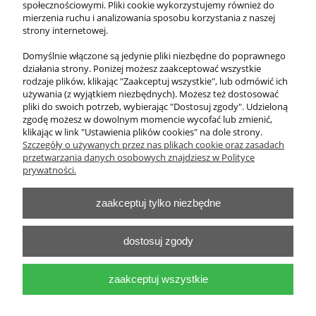
społecznościowymi. Pliki cookie wykorzystujemy również do
zawiera 23% VAT, bez kosztów dostawy
mierzenia ruchu i analizowania sposobu korzystania z naszej
strony internetowej.
Cena netto:
1 100,00 zł
Domyślnie włączone są jedynie pliki niezbędne do poprawnego
działania strony. Poniżej możesz zaakceptować wszystkie
do koszyka
rodzaje plików, klikając "Zaakceptuj wszystkie", lub odmówić ich
używania (z wyjątkiem niezbędnych). Możesz też dostosować
pliki do swoich potrzeb, wybierając "Dostosuj zgody". Udzieloną
zgodę możesz w dowolnym momencie wycofać lub zmienić,
klikając w link "Ustawienia plików cookies" na dole strony.
O nas
Szczegóły o używanych przez nas plikach cookie oraz zasadach
przetwarzania danych osobowych znajdziesz w Polityce
Obsługa klienta
prywatności.
zaakceptuj tylko niezbędne
Pomoc
Moje konto
dostosuj zgody
zaakceptuj wszystkie
Zakład Pomocy Naukowych i Sprzętu laboratoryjnego "Pro-Cezas"
Tadeusz Jackowski