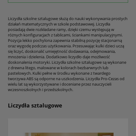
Liczydła szkolne sztalugowe służą do nauki wykonywania prostych
działań matematycznych w szkole podstawowej. Liczydła
posiadają dwie rozkładane ramy, dzięki czemu występują w
różnych konfiguracjach z tablicami, ściankami manipulacyjnymi.
Pozycja lekko pochylona zapewnia stabilną pozycję stacjonarną
oraz wygodę podczas użytkowania. Przesuwając kulki dzieci uczą
się liczyć, doskonalić umiejętność dodawania, odejmowania,
mnożenia i dzielenia. Dodatkowo liczydło daje możliwość
doskonalenia motoryki. Liczydła szkolne sztalugowe są wykonane
z drewna litego, malowane w kolorach bezbarwnych lub
pastelowych. Kulki pełne w środku wykonane z twardego
tworzywa ABS są odporne na uszkodzenia. Liczydła Pro-Cezas od
wielu lat są wykorzystywane i doceniane przez nauczycieli
wczesnoszkolnych i przedszkolnych.
Liczydła sztalugowe