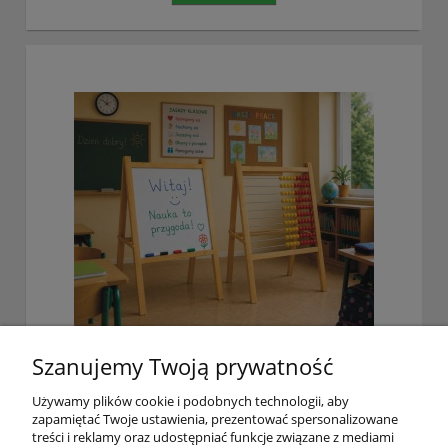
Szanujemy Twoją prywatność
Liczydło sztalugowe z tablicą ekonomiczne
Używamy plików cookie i podobnych technologii, aby
zapamiętać Twoje ustawienia, prezentować spersonalizowane
treści i reklamy oraz udostępniać funkcje związane z mediami
1 353,00 zł