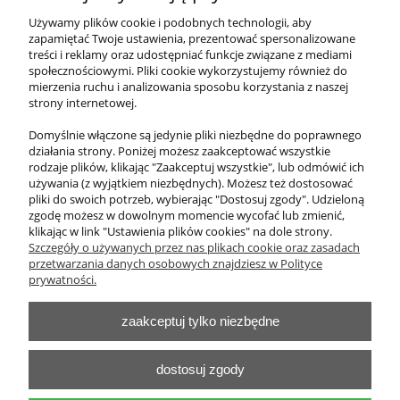
Parawan medyczny składany stacjonarny
Używamy plików cookie i podobnych technologii, aby
zapamiętać Twoje ustawienia, prezentować spersonalizowane
treści i reklamy oraz udostępniać funkcje związane z mediami
1 107,00 zł
społecznościowymi. Pliki cookie wykorzystujemy również do
zawiera 23% VAT, bez kosztów dostawy
mierzenia ruchu i analizowania sposobu korzystania z naszej
strony internetowej.
Cena netto:
900,00 zł
Domyślnie włączone są jedynie pliki niezbędne do poprawnego
działania strony. Poniżej możesz zaakceptować wszystkie
do koszyka
rodzaje plików, klikając "Zaakceptuj wszystkie", lub odmówić ich
używania (z wyjątkiem niezbędnych). Możesz też dostosować
pliki do swoich potrzeb, wybierając "Dostosuj zgody". Udzieloną
zgodę możesz w dowolnym momencie wycofać lub zmienić,
klikając w link "Ustawienia plików cookies" na dole strony.
O nas
Szczegóły o używanych przez nas plikach cookie oraz zasadach
przetwarzania danych osobowych znajdziesz w Polityce
Obsługa klienta
prywatności.
zaakceptuj tylko niezbędne
Pomoc
Moje konto
dostosuj zgody