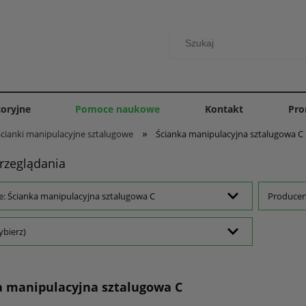
toryjne
Pomoce naukowe
Kontakt
Pro
»
Ścianki manipulacyjne sztalugowe
Ścianka manipulacyjna sztalugowa C
rzeglądania
e: Ścianka manipulacyjna sztalugowa C
Producent
ybierz)
a manipulacyjna sztalugowa C