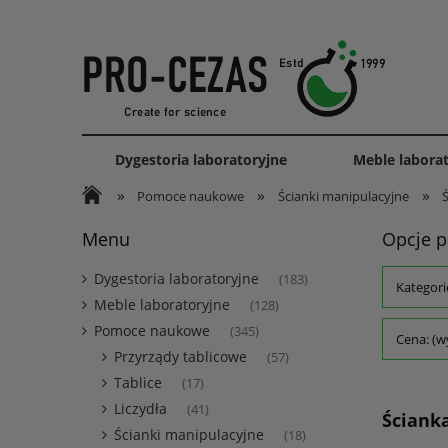
Dygestoria laboratoryjne
Meble labora
»
»
»
Pomoce naukowe
Ścianki manipulacyjne
Menu
Opcje p
Dygestoria laboratoryjne
(183)
Kategori
Meble laboratoryjne
(128)
Pomoce naukowe
(345)
Cena: (w
Przyrządy tablicowe
(57)
Tablice
(17)
Liczydła
(41)
Ściank
Ścianki manipulacyjne
(18)