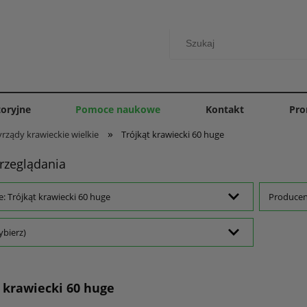
toryjne
Pomoce naukowe
Kontakt
Pro
»
yrządy krawieckie wielkie
Trójkąt krawiecki 60 huge
rzeglądania
e: Trójkąt krawiecki 60 huge
Producent
ybierz)
 krawiecki 60 huge