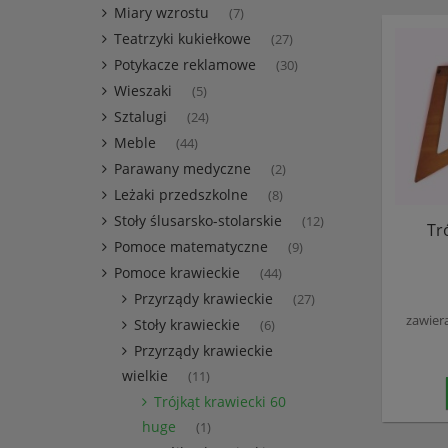
Miary wzrostu
(7)
Teatrzyki kukiełkowe
(27)
Potykacze reklamowe
(30)
Wieszaki
(5)
Sztalugi
(24)
Meble
(44)
Parawany medyczne
(2)
Leżaki przedszkolne
(8)
Stoły ślusarsko-stolarskie
(12)
Tr
Pomoce matematyczne
(9)
Pomoce krawieckie
(44)
Przyrządy krawieckie
(27)
zawier
Stoły krawieckie
(6)
Przyrządy krawieckie
wielkie
(11)
Trójkąt krawiecki 60
huge
(1)