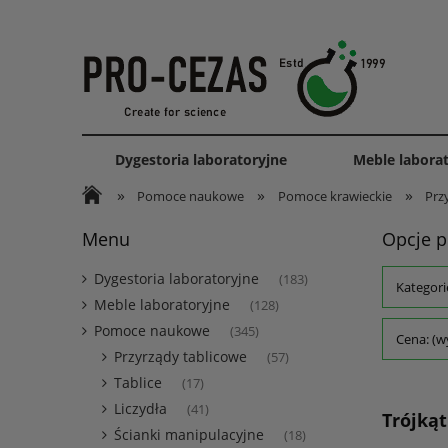
Dygestoria laboratoryjne
Meble labora
»
»
»
Pomoce naukowe
Pomoce krawieckie
Prz
Menu
Opcje p
Dygestoria laboratoryjne
(183)
Kategori
Meble laboratoryjne
(128)
Pomoce naukowe
(345)
Cena: (w
Przyrządy tablicowe
(57)
Tablice
(17)
Liczydła
(41)
Trójkąt
Ścianki manipulacyjne
(18)