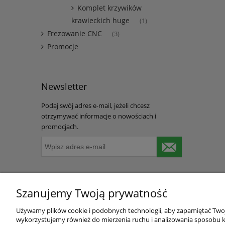
Komplet krzywików
krawieckich huge
(1)
Frezowanie CNC
(3)
Promocje
Newsletter
Podaj swój adres e-mail, jeżeli chcesz
otrzymywać informacje o nowościach i
promocjach.
Szanujemy Twoją prywatność
Używamy plików cookie i podobnych technologii, aby zapamiętać Twoje
O nas
Obsługa 
wykorzystujemy również do mierzenia ruchu i analizowania sposobu ko