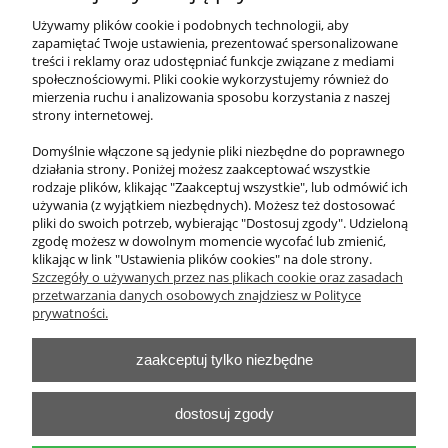
Liczydło dziesiątkowe 90
Używamy plików cookie i podobnych technologii, aby
zapamiętać Twoje ustawienia, prezentować spersonalizowane
treści i reklamy oraz udostępniać funkcje związane z mediami
1 168,50 zł
społecznościowymi. Pliki cookie wykorzystujemy również do
zawiera 23% VAT, bez kosztów dostawy
mierzenia ruchu i analizowania sposobu korzystania z naszej
strony internetowej.
Cena netto:
950,00 zł
Domyślnie włączone są jedynie pliki niezbędne do poprawnego
działania strony. Poniżej możesz zaakceptować wszystkie
do koszyka
rodzaje plików, klikając "Zaakceptuj wszystkie", lub odmówić ich
używania (z wyjątkiem niezbędnych). Możesz też dostosować
pliki do swoich potrzeb, wybierając "Dostosuj zgody". Udzieloną
zgodę możesz w dowolnym momencie wycofać lub zmienić,
klikając w link "Ustawienia plików cookies" na dole strony.
O nas
Szczegóły o używanych przez nas plikach cookie oraz zasadach
przetwarzania danych osobowych znajdziesz w Polityce
Obsługa klienta
prywatności.
zaakceptuj tylko niezbędne
Pomoc
Moje konto
dostosuj zgody