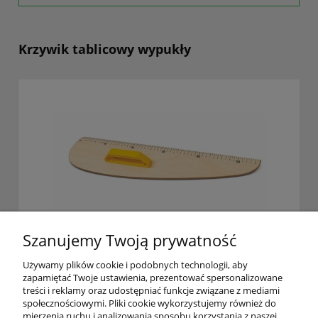
Krzywik tablicowy wypukły
Szanujemy Twoją prywatność
Krzywik Tablicowy wypukły
Używamy plików cookie i podobnych technologii, aby
zapamiętać Twoje ustawienia, prezentować spersonalizowane
treści i reklamy oraz udostępniać funkcje związane z mediami
104,55 zł
społecznościowymi. Pliki cookie wykorzystujemy również do
zawiera 23% VAT, bez kosztów dostawy
mierzenia ruchu i analizowania sposobu korzystania z naszej