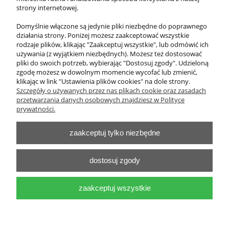
strony internetowej.
Cena netto:
85,00 zł
Domyślnie włączone są jedynie pliki niezbędne do poprawnego
działania strony. Poniżej możesz zaakceptować wszystkie
do koszyka
rodzaje plików, klikając "Zaakceptuj wszystkie", lub odmówić ich
używania (z wyjątkiem niezbędnych). Możesz też dostosować
pliki do swoich potrzeb, wybierając "Dostosuj zgody". Udzieloną
zgodę możesz w dowolnym momencie wycofać lub zmienić,
klikając w link "Ustawienia plików cookies" na dole strony.
O nas
Szczegóły o używanych przez nas plikach cookie oraz zasadach
przetwarzania danych osobowych znajdziesz w Polityce
Obsługa klienta
prywatności.
zaakceptuj tylko niezbędne
Pomoc
Moje konto
dostosuj zgody
zaakceptuj wszystkie
Zakład Pomocy Naukowych i Sprzętu laboratoryjnego "Pro-Cezas"
Tadeusz Jackowski
pokaż pełną wersję strony