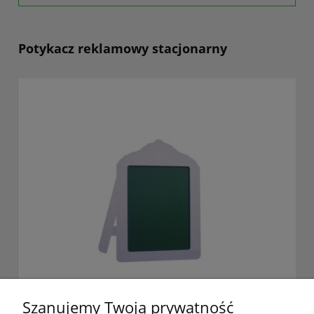
Potykacz reklamowy stacjonarny
Szanujemy Twoją prywatność