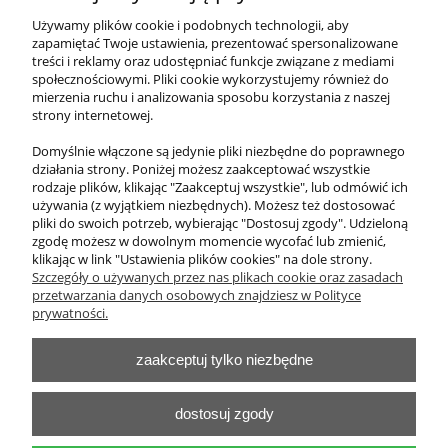
Potykacz reklamowy stacjonarny
Używamy plików cookie i podobnych technologii, aby
zapamiętać Twoje ustawienia, prezentować spersonalizowane
treści i reklamy oraz udostępniać funkcje związane z mediami
1 230,00 zł
społecznościowymi. Pliki cookie wykorzystujemy również do
zawiera 23% VAT, bez kosztów dostawy
mierzenia ruchu i analizowania sposobu korzystania z naszej
strony internetowej.
Cena netto:
1 000,00 zł
Domyślnie włączone są jedynie pliki niezbędne do poprawnego
działania strony. Poniżej możesz zaakceptować wszystkie
do koszyka
rodzaje plików, klikając "Zaakceptuj wszystkie", lub odmówić ich
używania (z wyjątkiem niezbędnych). Możesz też dostosować
pliki do swoich potrzeb, wybierając "Dostosuj zgody". Udzieloną
zgodę możesz w dowolnym momencie wycofać lub zmienić,
klikając w link "Ustawienia plików cookies" na dole strony.
O nas
Szczegóły o używanych przez nas plikach cookie oraz zasadach
przetwarzania danych osobowych znajdziesz w Polityce
Obsługa klienta
prywatności.
zaakceptuj tylko niezbędne
Pomoc
Moje konto
dostosuj zgody