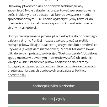
Sztaluga zielona ze ścianką labirynt
Używamy plików cookie i podobnych technologii, aby
zapamiętać Twoje ustawienia, prezentować spersonalizowane
treści i reklamy oraz udostępniać funkcje związane z mediami
1 230,00 zł
społecznościowymi. Pliki cookie wykorzystujemy również do
zawiera 23% VAT, bez kosztów dostawy
mierzenia ruchu i analizowania sposobu korzystania z naszej
strony internetowej.
Cena netto:
1 000,00 zł
Domyślnie włączone są jedynie pliki niezbędne do poprawnego
działania strony. Poniżej możesz zaakceptować wszystkie
do koszyka
rodzaje plików, klikając "Zaakceptuj wszystkie", lub odmówić ich
używania (z wyjątkiem niezbędnych). Możesz też dostosować
pliki do swoich potrzeb, wybierając "Dostosuj zgody". Udzieloną
zgodę możesz w dowolnym momencie wycofać lub zmienić,
klikając w link "Ustawienia plików cookies" na dole strony.
O nas
Szczegóły o używanych przez nas plikach cookie oraz zasadach
przetwarzania danych osobowych znajdziesz w Polityce
Obsługa klienta
prywatności.
zaakceptuj tylko niezbędne
Pomoc
Moje konto
dostosuj zgody