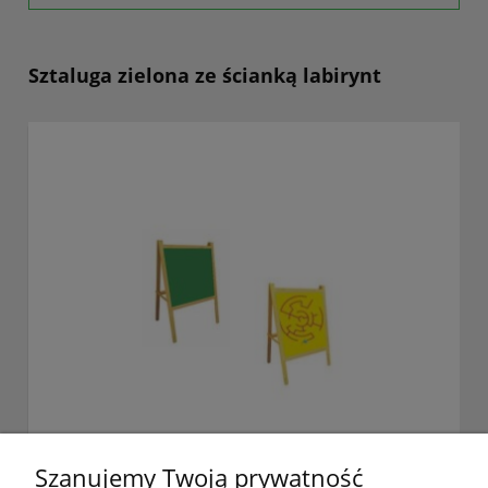
Sztaluga zielona ze ścianką labirynt
Szanujemy Twoją prywatność