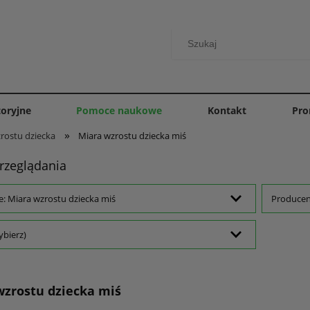
toryjne
Pomoce naukowe
Kontakt
Pro
»
rostu dziecka
Miara wzrostu dziecka miś
rzeglądania
e: Miara wzrostu dziecka miś
Producent
ybierz)
wzrostu dziecka miś