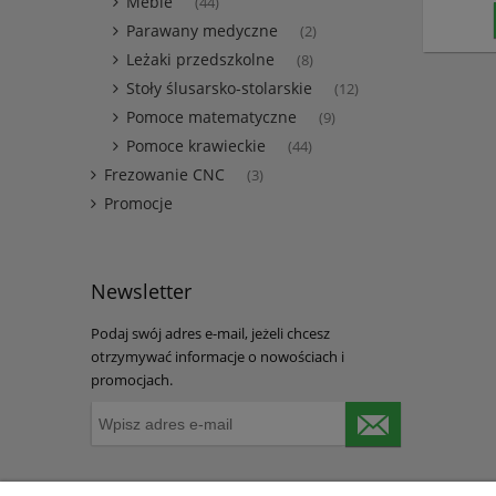
Meble
(44)
Parawany medyczne
(2)
Leżaki przedszkolne
(8)
Stoły ślusarsko-stolarskie
(12)
Pomoce matematyczne
(9)
Pomoce krawieckie
(44)
Frezowanie CNC
(3)
Promocje
Newsletter
Podaj swój adres e-mail, jeżeli chcesz
otrzymywać informacje o nowościach i
promocjach.