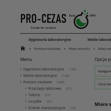
Dygestoria laboratoryjne
Meble labora
»
»
»
Pomoce naukowe
Miary wzrostu
Miary wz
Menu
Opcje p
Dygestoria laboratoryjne
(183)
Kategori
Meble laboratoryjne
(128)
Pomoce naukowe
(345)
Cena: (w
Przyrządy tablicowe
(57)
Tablice
(17)
Liczydła
(41)
Miara 
Ścianki manipulacyjne
(18)