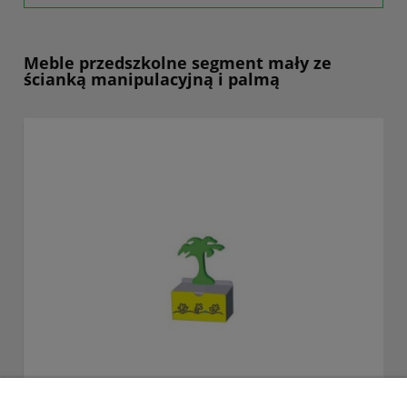
Meble przedszkolne segment mały ze
ścianką manipulacyjną i palmą