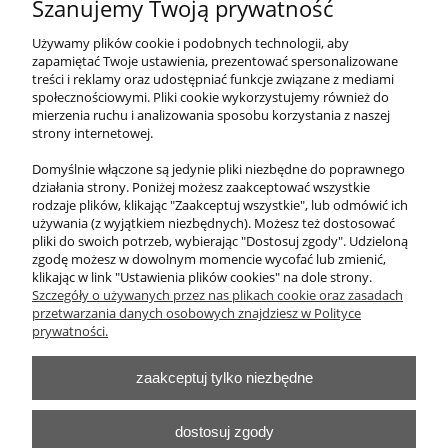
Szanujemy Twoją prywatność
Meble przedszkolne segment mały ze ścianką
manipulacyjną i palmą
Używamy plików cookie i podobnych technologii, aby
zapamiętać Twoje ustawienia, prezentować spersonalizowane
treści i reklamy oraz udostępniać funkcje związane z mediami
1 476,00 zł
społecznościowymi. Pliki cookie wykorzystujemy również do
zawiera 23% VAT, bez kosztów dostawy
mierzenia ruchu i analizowania sposobu korzystania z naszej
strony internetowej.
Cena netto:
1 200,00 zł
Domyślnie włączone są jedynie pliki niezbędne do poprawnego
działania strony. Poniżej możesz zaakceptować wszystkie
do koszyka
rodzaje plików, klikając "Zaakceptuj wszystkie", lub odmówić ich
używania (z wyjątkiem niezbędnych). Możesz też dostosować
pliki do swoich potrzeb, wybierając "Dostosuj zgody". Udzieloną
zgodę możesz w dowolnym momencie wycofać lub zmienić,
klikając w link "Ustawienia plików cookies" na dole strony.
O nas
Szczegóły o używanych przez nas plikach cookie oraz zasadach
przetwarzania danych osobowych znajdziesz w Polityce
Obsługa klienta
prywatności.
zaakceptuj tylko niezbędne
Pomoc
Moje konto
dostosuj zgody