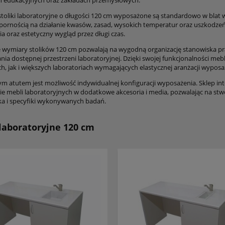
 edukacyjnych oraz zakładach przemysłowych.
toliki laboratoryjne o długości 120 cm wyposażone są standardowo w blat wy
ornością na działanie kwasów, zasad, wysokich temperatur oraz uszkodzeń
a oraz estetyczny wygląd przez długi czas.
wymiary stolików 120 cm pozwalają na wygodną organizację stanowiska p
nia dostępnej przestrzeni laboratoryjnej. Dzięki swojej funkcjonalności me
h, jak i większych laboratoriach wymagających elastycznej aranżacji wyposa
 atutem jest możliwość indywidualnej konfiguracji wyposażenia. Sklep in
e mebli laboratoryjnych w dodatkowe akcesoria i media, pozwalając na st
a i specyfiki wykonywanych badań.
 laboratoryjne 120 cm