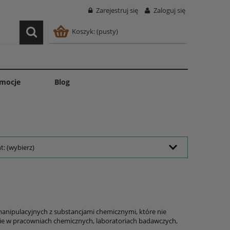
Zarejestruj się
Zaloguj się
Koszyk:
(pusty)
mocje
Blog
: (wybierz)
manipulacyjnych z substancjami chemicznymi, które nie
ie w pracowniach chemicznych, laboratoriach badawczych,