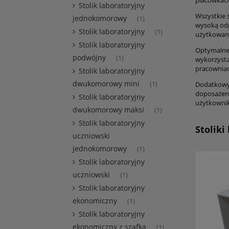
placówkach
Stolik laboratoryjny
Wszystkie s
jednokomorowy
(1)
wysoką odp
Stolik laboratoryjny
(1)
użytkowani
Stolik laboratoryjny
Optymalne 
podwójny
(1)
wykorzysta
pracowniac
Stolik laboratoryjny
dwukomorowy mini
(1)
Dodatkowym
doposażeni
Stolik laboratoryjny
użytkownik
dwukomorowy maksi
(1)
Stolik laboratoryjny
Stoliki
uczniowski
jednokomorowy
(1)
Stolik laboratoryjny
uczniowski
(1)
Stolik laboratoryjny
ekonomiczny
(1)
Stolik laboratoryjny
ekonomiczny z szafką
(1)