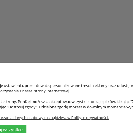
 ustawienia, prezentować spersonalizowane treści i reklamy oraz udostępn
klienta
Pomoc
rzystania z naszej strony internetowej.
tności
Regulamin
a strony. Poniżej możesz zaakceptować wszystkie rodzaje plików, klikając "
ając "Dostosuj zgody". Udzieloną zgodę możesz w dowolnym momencie wycofać
Rabaty
Polityka prywatności
taw
arzania danych osobowych znajdziesz w Polityce prywatności.
klamacje
 handlowa
j wszystkie