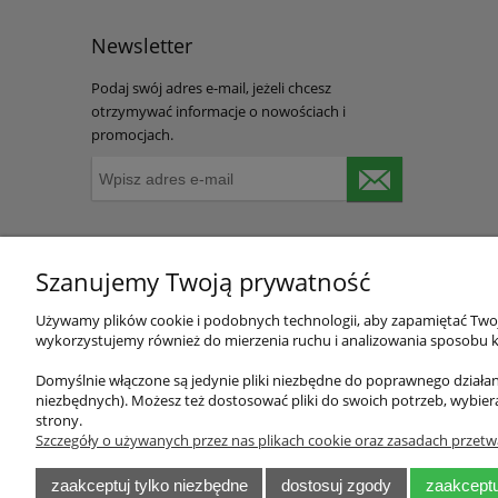
Newsletter
Podaj swój adres e-mail, jeżeli chcesz
otrzymywać informacje o nowościach i
promocjach.
Szanujemy Twoją prywatność
Używamy plików cookie i podobnych technologii, aby zapamiętać Twoje
O nas
Obsługa 
wykorzystujemy również do mierzenia ruchu i analizowania sposobu ko
O firmie
Metody pła
Domyślnie włączone są jedynie pliki niezbędne do poprawnego działani
niezbędnych). Możesz też dostosować pliki do swoich potrzeb, wybier
Kontakt
Promocje i 
strony.
Producent polski
Cennik dos
Szczegóły o używanych przez nas plikach cookie oraz zasadach przetw
Realizacje
Zwroty i re
Blog
Współpraca
zaakceptuj tylko niezbędne
dostosuj zgody
zaakceptu