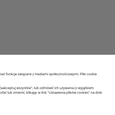
iać funkcje związane z mediami społecznościowymi. Pliki cookie
Moje konto
Twoje zamówienia
Zaakceptuj wszystkie", lub odmówić ich używania (z wyjątkiem
 lub zmienić, klikając w link "Ustawienia plików cookies" na dole
Ustawienia konta