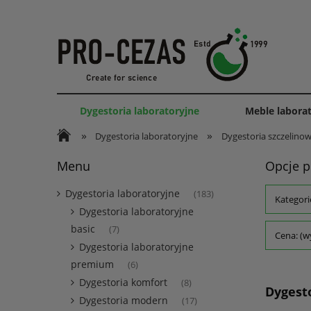
Dygestoria laboratoryjne
Meble labora
»
»
Dygestoria laboratoryjne
Dygestoria szczelino
Menu
Opcje p
Dygestoria laboratoryjne
(183)
Kategori
Dygestoria laboratoryjne
basic
(7)
Cena: (w
Dygestoria laboratoryjne
premium
(6)
Dygestoria komfort
(8)
Dygest
Dygestoria modern
(17)