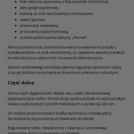
blat roboczy wykonany z litej ceramiki technicznej,
zlew polipropylenowy,
baterię ze stali nierdzewnej z mieszaczem,
zawór gazowy,
anemostat nawiewny,
przesuwną szybę frontową,
system podnoszenia witryny „Fennel”.
Rama przednia oraz podnoszona witryna wykonane zostały z
kształtowników ze stali nierdzewnej, co zapewnia wysoką trwałość
konstrukcji oraz odporność na warunki laboratoryjne.
System przeciwwag umożliwia płynną regulację wysokości szyby
oraz jej stabilne utrzymanie w dowolnym położeniu roboczym.
Część dolna
Dolna część dygestorium składa się z szafki dwudrzwiowej
wyposażonej w syfon. Konstrukcja oparta została na wytrzymałym
stelażu wykonanym z profili metalowych o przekroju 40 mm.
Do stelaża przymocowano szafkę wykonaną z trwałej płyty
laminowanej wyposażoną w otwierane drzwiczki.
Regulowane nóżki, niewidoczne z zewnątrz, umożliwiają
precyzyjne wypoziomowanie urządzenia.