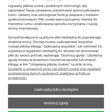
Używamy plików cookie i podobnych technologii, aby
Istnieje możliwość rozbudowy dygestorium o dodatkowe
zapamiętać Twoje ustawienia, prezentować spersonalizowane
elementy wyposażenia oraz indywidualne rozwiązania
treści i reklamy oraz udostępniać funkcje związane z mediami
konstrukcyjne dostosowane do wymagań konkretnego
społecznościowymi. Pliki cookie wykorzystujemy również do
laboratorium.
mierzenia ruchu i analizowania sposobu korzystania z naszej
strony internetowej.
Szczegółowe informacje znajdują się w dokumencie:
Link: Przegląd opcji wyposażenia dodatkowego dygestorium
Domyślnie włączone są jedynie pliki niezbędne do poprawnego
działania strony. Poniżej możesz zaakceptować wszystkie
rodzaje plików, klikając "Zaakceptuj wszystkie", lub odmówić ich
używania (z wyjątkiem niezbędnych). Możesz też dostosować
pliki do swoich potrzeb, wybierając "Dostosuj zgody". Udzieloną
zgodę możesz w dowolnym momencie wycofać lub zmienić,
klikając w link "Ustawienia plików cookies" na dole strony.
O nas
Szczegóły o używanych przez nas plikach cookie oraz zasadach
przetwarzania danych osobowych znajdziesz w Polityce
Obsługa klienta
prywatności.
zaakceptuj tylko niezbędne
Pomoc
Moje konto
dostosuj zgody