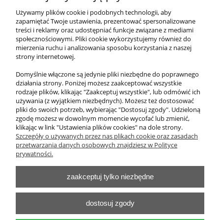
Tablica na przyrządy biała magnetyczna
Używamy plików cookie i podobnych technologii, aby
zapamiętać Twoje ustawienia, prezentować spersonalizowane
treści i reklamy oraz udostępniać funkcje związane z mediami
615,00 zł
społecznościowymi. Pliki cookie wykorzystujemy również do
zawiera 23% VAT, bez kosztów dostawy
mierzenia ruchu i analizowania sposobu korzystania z naszej
strony internetowej.
Cena netto:
500,00 zł
Domyślnie włączone są jedynie pliki niezbędne do poprawnego
działania strony. Poniżej możesz zaakceptować wszystkie
do koszyka
rodzaje plików, klikając "Zaakceptuj wszystkie", lub odmówić ich
używania (z wyjątkiem niezbędnych). Możesz też dostosować
pliki do swoich potrzeb, wybierając "Dostosuj zgody". Udzieloną
zgodę możesz w dowolnym momencie wycofać lub zmienić,
klikając w link "Ustawienia plików cookies" na dole strony.
O nas
Szczegóły o używanych przez nas plikach cookie oraz zasadach
przetwarzania danych osobowych znajdziesz w Polityce
Obsługa klienta
prywatności.
zaakceptuj tylko niezbędne
Pomoc
Moje konto
dostosuj zgody