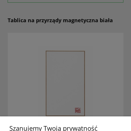
Tablica na przyrządy magnetyczna biała
Szanujemy Twoją prywatność